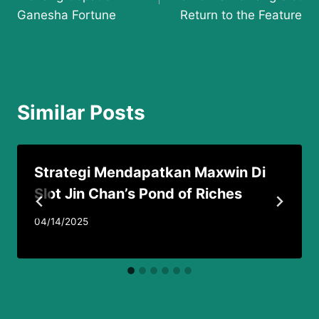
Ganesha Fortune
Return to the Feature
Similar Posts
Strategi Mendapatkan Maxwin Di
Slot Jin Chan’s Pond of Riches
04/14/2025