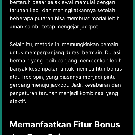
bertaruh besar sejak awal memulai dengan
taruhan kecil dan meningkatkannya setelah
beberapa putaran bisa membuat modal lebih
aman sambil tetap mengejar jackpot.
Selain itu, metode ini memungkinkan pemain
untuk memperpanjang durasi bermain. Durasi
bermain yang lebih panjang memberikan lebih
banyak kesempatan untuk memicu fitur bonus
atau free spin, yang biasanya menjadi pintu
gerbang menuju jackpot. Jadi, kesabaran dan
pengaturan taruhan menjadi kombinasi yang
efektif.
Memanfaatkan Fitur Bonus