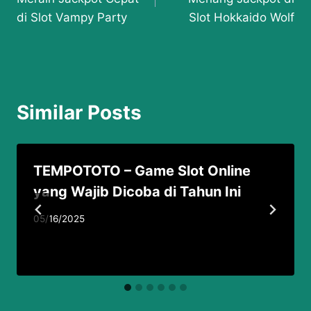
di Slot Vampy Party
Slot Hokkaido Wolf
Similar Posts
TEMPOTOTO – Game Slot Online
yang Wajib Dicoba di Tahun Ini
05/16/2025