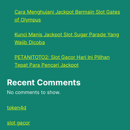
Cara Menghujani Jackpot Bermain Slot Gates
of Olympus
Kunci Manis Jackpot Slot Sugar Parade Yang
Wajib Dicoba
PETANITOTO2: Slot Gacor Hari Ini Pilihan
Tepat Para Pencari Jackpot
Recent Comments
No comments to show.
token4d
slot gacor