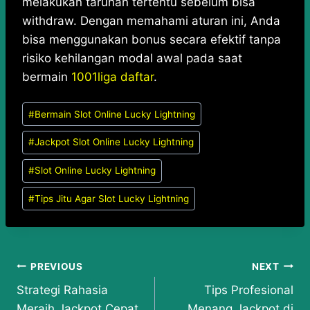
melakukan taruhan tertentu sebelum bisa
withdraw. Dengan memahami aturan ini, Anda
bisa menggunakan bonus secara efektif tanpa
risiko kehilangan modal awal pada saat
bermain
1001liga daftar
.
Post
#
Bermain Slot Online Lucky Lightning
Tags:
#
Jackpot Slot Online Lucky Lightning
#
Slot Online Lucky Lightning
#
Tips Jitu Agar Slot Lucky Lightning
Post
PREVIOUS
NEXT
Strategi Rahasia
Tips Profesional
navigation
Meraih Jackpot Cepat
Menang Jackpot di