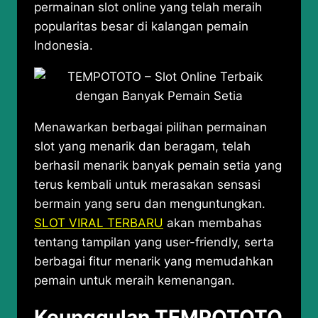
permainan slot online yang telah meraih
popularitas besar di kalangan pemain
Indonesia.
Menawarkan berbagai pilihan permainan
slot yang menarik dan beragam, telah
berhasil menarik banyak pemain setia yang
terus kembali untuk merasakan sensasi
bermain yang seru dan menguntungkan.
SLOT VIRAL TERBARU
akan membahas
tentang tampilan yang user-friendly, serta
berbagai fitur menarik yang memudahkan
pemain untuk meraih kemenangan.
Keunggulan TEMPOTOTO