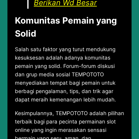
Berikan Wd Besar
Komunitas Pemain yang
Solid
Salah satu faktor yang turut mendukung
kesuksesan adalah adanya komunitas
pemain yang solid. Forum-forum diskusi
dan grup media sosial TEMPOTOTO
menyediakan tempat bagi pemain untuk
berbagi pengalaman, tips, dan trik agar
dapat meraih kemenangan lebih mudah.
Kesimpulannya, TEMPOTOTO adalah pilihan
terbaik bagi para pecinta permainan slot
online yang ingin merasakan sensasi
bermain yang seru, aman, dan