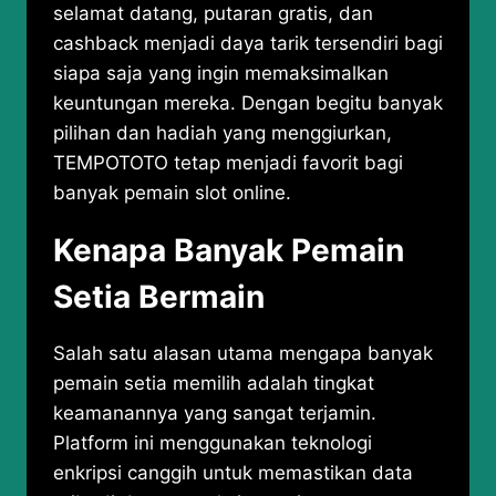
selamat datang, putaran gratis, dan
cashback menjadi daya tarik tersendiri bagi
siapa saja yang ingin memaksimalkan
keuntungan mereka. Dengan begitu banyak
pilihan dan hadiah yang menggiurkan,
TEMPOTOTO tetap menjadi favorit bagi
banyak pemain slot online.
Kenapa Banyak Pemain
Setia Bermain
Salah satu alasan utama mengapa banyak
pemain setia memilih adalah tingkat
keamanannya yang sangat terjamin.
Platform ini menggunakan teknologi
enkripsi canggih untuk memastikan data