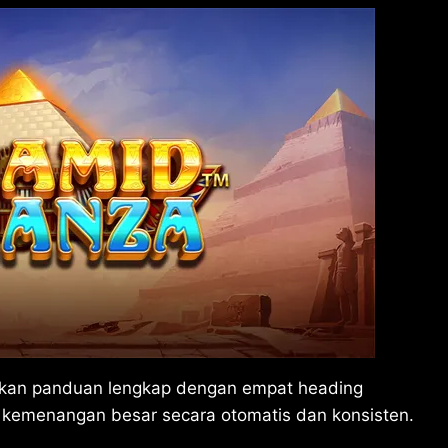
an panduan lengkap dengan empat heading
emenangan besar secara otomatis dan konsisten.