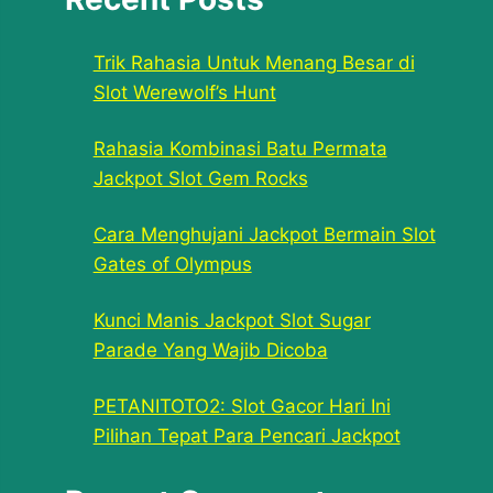
Trik Rahasia Untuk Menang Besar di
Slot Werewolf’s Hunt
Rahasia Kombinasi Batu Permata
Jackpot Slot Gem Rocks
Cara Menghujani Jackpot Bermain Slot
Gates of Olympus
Kunci Manis Jackpot Slot Sugar
Parade Yang Wajib Dicoba
PETANITOTO2: Slot Gacor Hari Ini
Pilihan Tepat Para Pencari Jackpot