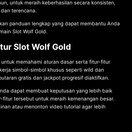
, untuk meraih keberhasilan secara konsisten,
 dan terencana.
kan panduan lengkap yang dapat membantu Anda
ain Slot Wolf Gold.
tur Slot Wolf Gold
untuk memahami aturan dasar serta fitur-fitur
a kerja simbol-simbol khusus seperti wild dan
utaran gratis dan jackpot progresif diaktifkan.
da dapat membuat keputusan yang lebih baik
-fitur tersebut untuk meraih kemenangan besar.
an atau menonton video tutorial agar lebih