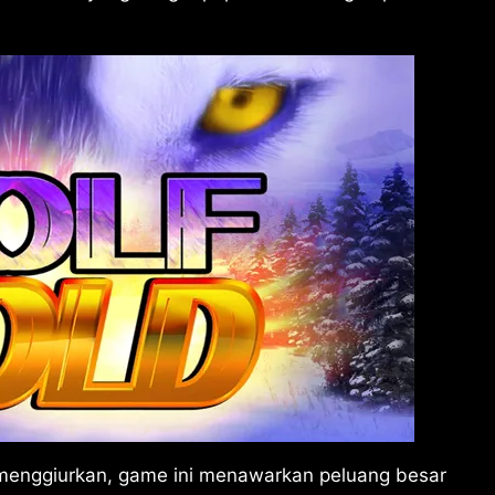
 menggiurkan, game ini menawarkan peluang besar