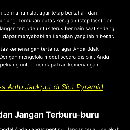
 permainan slot agar tetap bertahan dan
jang. Tentukan batas kerugian (stop loss) dan
Jangan tergoda untuk terus bermain saat sedang
ni dapat menyebabkan kerugian yang lebih besar.
atas kemenangan tertentu agar Anda tidak
Dengan mengelola modal secara disiplin, Anda
n peluang untuk mendapatkan kemenangan
s Auto Jackpot di Slot Pyramid
 dan Jangan Terburu-buru
modal Anda sangat penting. Jangan terlalu serakah