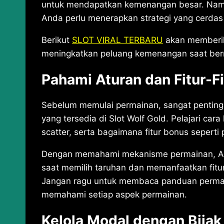
untuk mendapatkan kemenangan besar. Namun
Anda perlu menerapkan strategi yang cerdas
Berikut
SLOT VIRAL TERBARU
akan memberi
meningkatkan peluang kemenangan saat berm
Pahami Aturan dan Fitur-Fi
Sebelum memulai permainan, sangat penting 
yang tersedia di Slot Wolf Gold. Pelajari car
scatter, serta bagaimana fitur bonus seperti p
Dengan memahami mekanisme permainan, An
saat memilih taruhan dan memanfaatkan fitur
Jangan ragu untuk membaca panduan permain
memahami setiap aspek permainan.
Kelola Modal dengan Bijak