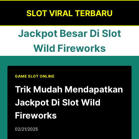
Skip
SLOT VIRAL TERBARU
to
content
Jackpot Besar Di Slot
Wild Fireworks
GAME SLOT ONLINE
Trik Mudah Mendapatkan
Jackpot Di Slot Wild
Fireworks
02/21/2025