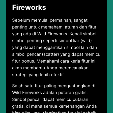
Fireworks
Sebelum memulai permainan, sangat
penting untuk memahami aturan dan fitur
yang ada di Wild Fireworks. Kenali simbol-
simbol penting seperti simbol liar (wild)
yang dapat menggantikan simbol lain dan
simbol pencar (scatter) yang dapat memicu
fitur bonus. Memahami cara kerja fitur ini
akan membantu Anda merencanakan
strategi yang lebih efektif.
Salah satu fitur paling menguntungkan di
Wild Fireworks adalah putaran gratis.
Simbol pencar dapat memicu putaran
gratis, di mana semua kemenangan Anda