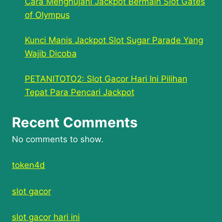
Cara Menghujani Jackpot Bermain Slot Gates
of Olympus
Kunci Manis Jackpot Slot Sugar Parade Yang
Wajib Dicoba
PETANITOTO2: Slot Gacor Hari Ini Pilihan
Tepat Para Pencari Jackpot
Recent Comments
No comments to show.
token4d
slot gacor
slot gacor hari ini