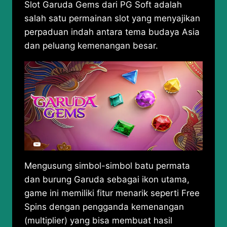
Slot Garuda Gems dari PG Soft adalah
salah satu permainan slot yang menyajikan
perpaduan indah antara tema budaya Asia
dan peluang kemenangan besar.
Mengusung simbol-simbol batu permata
dan burung Garuda sebagai ikon utama,
game ini memiliki fitur menarik seperti Free
Spins dengan pengganda kemenangan
(multiplier) yang bisa membuat hasil