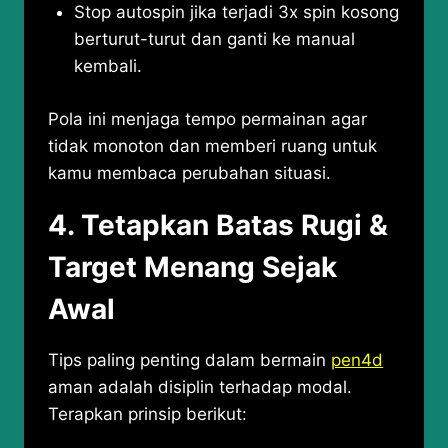
Stop autospin jika terjadi 3x spin kosong
berturut-turut dan ganti ke manual
kembali.
Pola ini menjaga tempo permainan agar
tidak monoton dan memberi ruang untuk
kamu membaca perubahan situasi.
4. Tetapkan Batas Rugi &
Target Menang Sejak
Awal
Tips paling penting dalam bermain
pen4d
aman adalah disiplin terhadap modal.
Terapkan prinsip berikut: