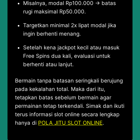
Misalnya, modal Rp100.000 → batas
rugi maksimal Rp50.000.
Targetkan minimal 2x lipat modal jika
ingin berhenti menang.
Setelah kena jackpot kecil atau masuk
Free Spins dua kali, evaluasi untuk
berhenti atau lanjut.
Bermain tanpa batasan seringkali berujung
pada kekalahan total. Maka dari itu,
tetapkan batas sebelum bermain agar
permainan tetap terkendali. Simak dan ikuti
terus informasi slot online secara lengkap
hanya di
POLA JITU SLOT ONLINE
.