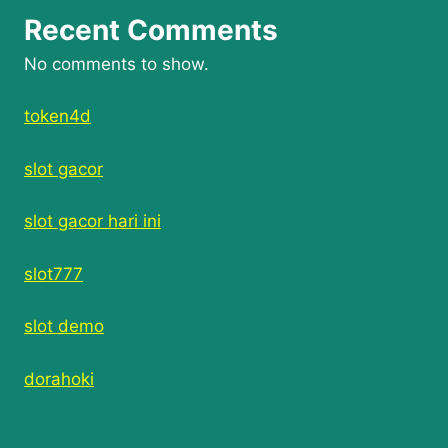
Recent Comments
No comments to show.
token4d
slot gacor
slot gacor hari ini
slot777
slot demo
dorahoki