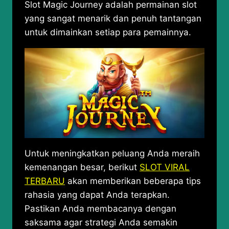
Slot Magic Journey adalah permainan slot
yang sangat menarik dan penuh tantangan
untuk dimainkan setiap para pemainnya.
Untuk meningkatkan peluang Anda meraih
kemenangan besar, berikut
SLOT VIRAL
TERBARU
akan memberikan beberapa tips
rahasia yang dapat Anda terapkan.
Pastikan Anda membacanya dengan
saksama agar strategi Anda semakin