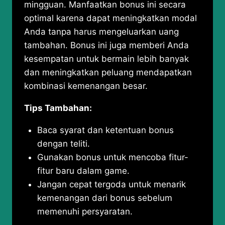
mingguan. Manfaatkan bonus ini secara
optimal karena dapat meningkatkan modal
Anda tanpa harus mengeluarkan uang
tambahan. Bonus ini juga memberi Anda
kesempatan untuk bermain lebih banyak
dan meningkatkan peluang mendapatkan
kombinasi kemenangan besar.
Tips Tambahan:
Baca syarat dan ketentuan bonus
dengan teliti.
Gunakan bonus untuk mencoba fitur-
fitur baru dalam game.
Jangan cepat tergoda untuk menarik
kemenangan dari bonus sebelum
memenuhi persyaratan.