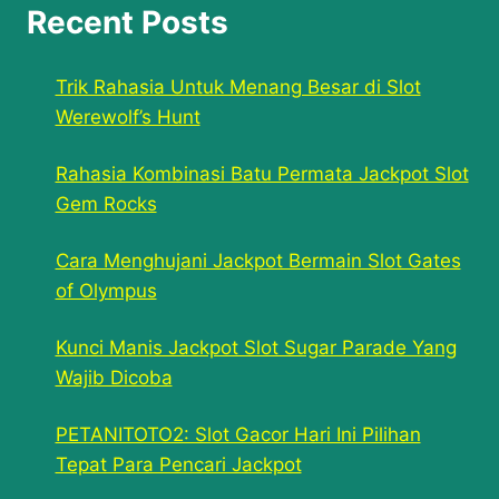
Recent Posts
Trik Rahasia Untuk Menang Besar di Slot
Werewolf’s Hunt
Rahasia Kombinasi Batu Permata Jackpot Slot
Gem Rocks
Cara Menghujani Jackpot Bermain Slot Gates
of Olympus
Kunci Manis Jackpot Slot Sugar Parade Yang
Wajib Dicoba
PETANITOTO2: Slot Gacor Hari Ini Pilihan
Tepat Para Pencari Jackpot