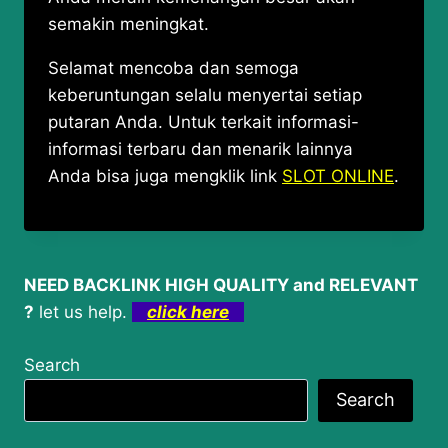
semakin meningkat.
Selamat mencoba dan semoga
keberuntungan selalu menyertai setiap
putaran Anda. Untuk terkait informasi-
informasi terbaru dan menarik lainnya
Anda bisa juga mengklik link
SLOT ONLINE
.
NEED BACKLINK HIGH QUALITY and RELEVANT
?
let us help.
click here
Search
Search