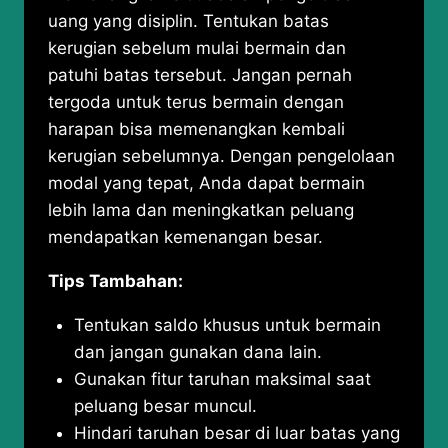
uang yang disiplin. Tentukan batas
kerugian sebelum mulai bermain dan
patuhi batas tersebut. Jangan pernah
tergoda untuk terus bermain dengan
harapan bisa memenangkan kembali
kerugian sebelumnya. Dengan pengelolaan
modal yang tepat, Anda dapat bermain
lebih lama dan meningkatkan peluang
mendapatkan kemenangan besar.
Tips Tambahan:
Tentukan saldo khusus untuk bermain
dan jangan gunakan dana lain.
Gunakan fitur taruhan maksimal saat
peluang besar muncul.
Hindari taruhan besar di luar batas yang