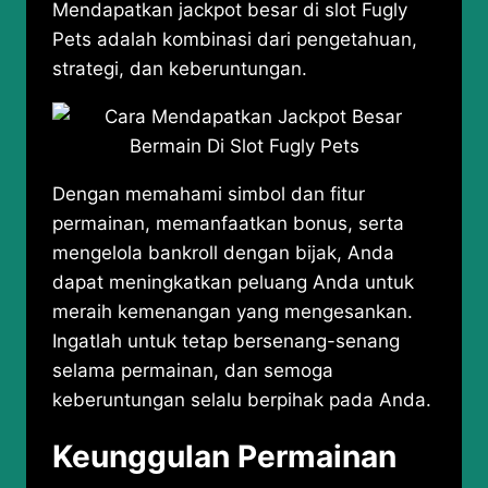
Mendapatkan jackpot besar di slot Fugly
Pets adalah kombinasi dari pengetahuan,
strategi, dan keberuntungan.
Dengan memahami simbol dan fitur
permainan, memanfaatkan bonus, serta
mengelola bankroll dengan bijak, Anda
dapat meningkatkan peluang Anda untuk
meraih kemenangan yang mengesankan.
Ingatlah untuk tetap bersenang-senang
selama permainan, dan semoga
keberuntungan selalu berpihak pada Anda.
Keunggulan Permainan