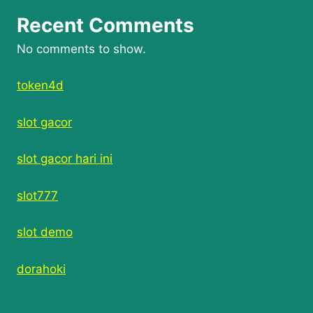
Recent Comments
No comments to show.
token4d
slot gacor
slot gacor hari ini
slot777
slot demo
dorahoki