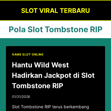
Skip
SLOT VIRAL TERBARU
to
content
Pola Slot Tombstone RIP
GAME SLOT ONLINE
Hantu Wild West
Hadirkan Jackpot di Slot
Tombstone RIP
01/31/2026
Slot Tombstone RIP terus berkembang