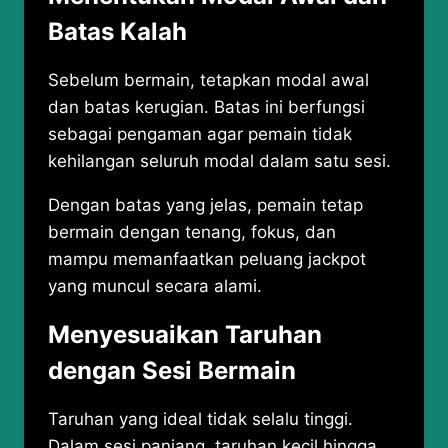
Batas Kalah
Sebelum bermain, tetapkan modal awal
dan batas kerugian. Batas ini berfungsi
sebagai pengaman agar pemain tidak
kehilangan seluruh modal dalam satu sesi.
Dengan batas yang jelas, pemain tetap
bermain dengan tenang, fokus, dan
mampu memanfaatkan peluang jackpot
yang muncul secara alami.
Menyesuaikan Taruhan
dengan Sesi Bermain
Taruhan yang ideal tidak selalu tinggi.
Dalam sesi panjang, taruhan kecil hingga