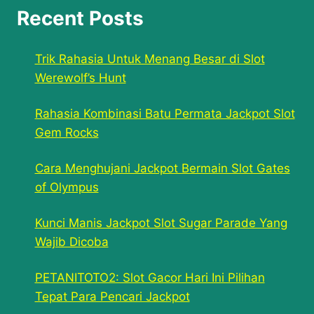
Recent Posts
Trik Rahasia Untuk Menang Besar di Slot
Werewolf’s Hunt
Rahasia Kombinasi Batu Permata Jackpot Slot
Gem Rocks
Cara Menghujani Jackpot Bermain Slot Gates
of Olympus
Kunci Manis Jackpot Slot Sugar Parade Yang
Wajib Dicoba
PETANITOTO2: Slot Gacor Hari Ini Pilihan
Tepat Para Pencari Jackpot