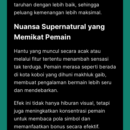
taruhan dengan lebih baik, sehingga
peluang kemenangan lebih maksimal.
Nuansa Supernatural yang
Memikat Pemain
Hantu yang muncul secara acak atau
melalui fitur tertentu menambah sensasi
tak terduga. Pemain merasa seperti berada
di kota koboi yang dihuni makhluk gaib,
membuat pengalaman bermain lebih seru
dan mendebarkan.
Efek ini tidak hanya hiburan visual, tetapi
juga meningkatkan konsentrasi pemain
untuk membaca pola simbol dan
memanfaatkan bonus secara efektif.