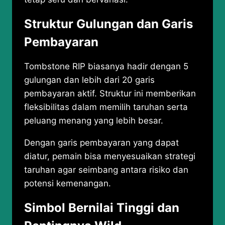
Struktur Gulungan dan Garis
Pembayaran
Tombstone RIP biasanya hadir dengan 5
gulungan dan lebih dari 20 garis
pembayaran aktif. Struktur ini memberikan
fleksibilitas dalam memilih taruhan serta
peluang menang yang lebih besar.
Dengan garis pembayaran yang dapat
diatur, pemain bisa menyesuaikan strategi
taruhan agar seimbang antara risiko dan
potensi kemenangan.
Simbol Bernilai Tinggi dan