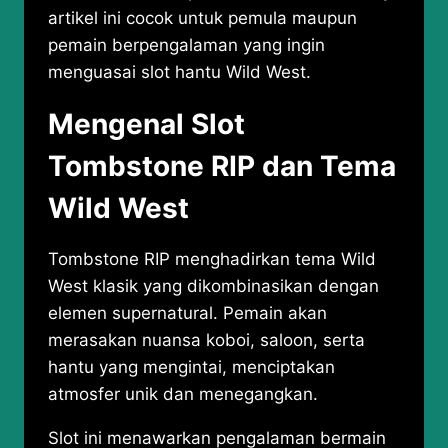
artikel ini cocok untuk pemula maupun
pemain berpengalaman yang ingin
menguasai slot hantu Wild West.
Mengenal Slot
Tombstone RIP dan Tema
Wild West
Tombstone RIP menghadirkan tema Wild
West klasik yang dikombinasikan dengan
elemen supernatural. Pemain akan
merasakan nuansa koboi, saloon, serta
hantu yang mengintai, menciptakan
atmosfer unik dan menegangkan.
Slot ini menawarkan pengalaman bermain