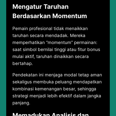
Mengatur Taruhan
Berdasarkan Momentum
Pemain profesional tidak menaikkan
taruhan secara mendadak. Mereka
memperhatikan “momentum” permainan:
saat simbol bernilai tinggi atau fitur bonus
mulai aktif, taruhan dinaikkan secara
bertahap.
Pendekatan ini menjaga modal tetap aman
sekaligus membuka peluang mendapatkan
kombinasi kemenangan besar, sehingga
strategi menjadi lebih efektif dalam jangka
panjang.
Memadukan Analisis dan