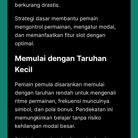
berkurang drastis.
Strategi dasar membantu pemain
mengontrol permainan, mengatur modal,
dan memanfaatkan fitur slot dengan
optimal.
Memulai dengan Taruhan
Kecil
Pemain pemula disarankan memulai
dengan taruhan rendah untuk mengenali
ritme permainan, frekuensi munculnya
simbol, dan pola bonus. Pendekatan ini
memungkinkan belajar tanpa risiko
kehilangan modal besar.