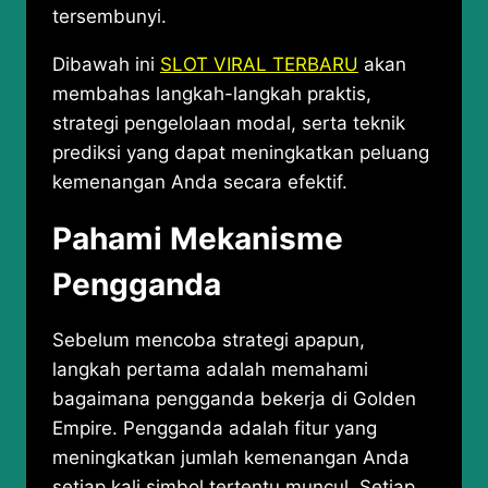
tersembunyi.
Dibawah ini
SLOT VIRAL TERBARU
akan
membahas langkah-langkah praktis,
strategi pengelolaan modal, serta teknik
prediksi yang dapat meningkatkan peluang
kemenangan Anda secara efektif.
Pahami Mekanisme
Pengganda
Sebelum mencoba strategi apapun,
langkah pertama adalah memahami
bagaimana pengganda bekerja di Golden
Empire. Pengganda adalah fitur yang
meningkatkan jumlah kemenangan Anda
setiap kali simbol tertentu muncul. Setiap