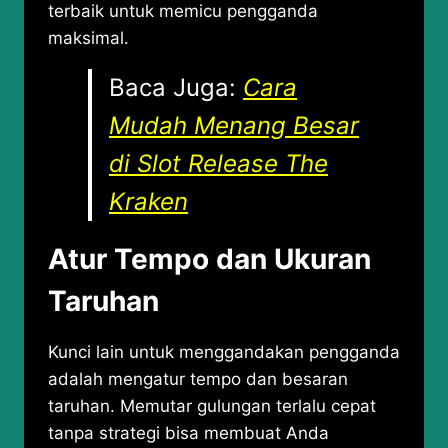
terbaik untuk memicu pengganda
maksimal.
Baca Juga:
Cara
Mudah Menang Besar
di Slot Release The
Kraken
Atur Tempo dan Ukuran
Taruhan
Kunci lain untuk menggandakan pengganda
adalah mengatur tempo dan besaran
taruhan. Memutar gulungan terlalu cepat
tanpa strategi bisa membuat Anda