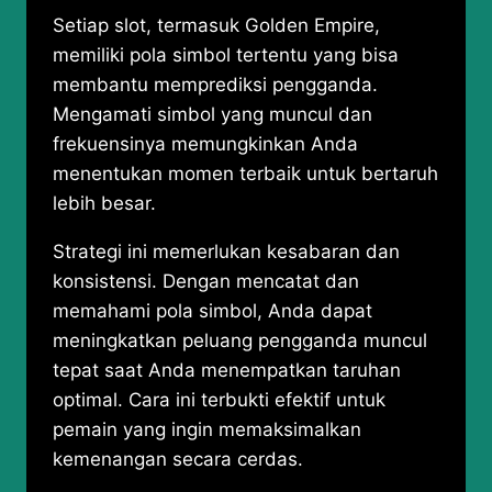
Setiap slot, termasuk Golden Empire,
memiliki pola simbol tertentu yang bisa
membantu memprediksi pengganda.
Mengamati simbol yang muncul dan
frekuensinya memungkinkan Anda
menentukan momen terbaik untuk bertaruh
lebih besar.
Strategi ini memerlukan kesabaran dan
konsistensi. Dengan mencatat dan
memahami pola simbol, Anda dapat
meningkatkan peluang pengganda muncul
tepat saat Anda menempatkan taruhan
optimal. Cara ini terbukti efektif untuk
pemain yang ingin memaksimalkan
kemenangan secara cerdas.