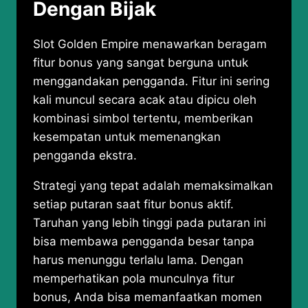
Dengan Bijak
Slot Golden Empire menawarkan beragam
fitur bonus yang sangat berguna untuk
menggandakan pengganda. Fitur ini sering
kali muncul secara acak atau dipicu oleh
kombinasi simbol tertentu, memberikan
kesempatan untuk memenangkan
pengganda ekstra.
Strategi yang tepat adalah memaksimalkan
setiap putaran saat fitur bonus aktif.
Taruhan yang lebih tinggi pada putaran ini
bisa membawa pengganda besar tanpa
harus menunggu terlalu lama. Dengan
memperhatikan pola munculnya fitur
bonus, Anda bisa memanfaatkan momen