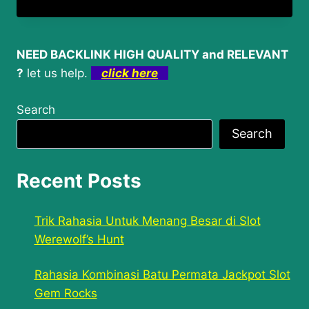
NEED BACKLINK HIGH QUALITY and RELEVANT
?
let us help.
click here
Search
Search
Recent Posts
Trik Rahasia Untuk Menang Besar di Slot
Werewolf’s Hunt
Rahasia Kombinasi Batu Permata Jackpot Slot
Gem Rocks