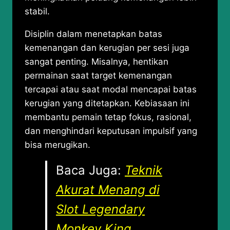
stabil.
Disiplin dalam menetapkan batas
kemenangan dan kerugian per sesi juga
sangat penting. Misalnya, hentikan
permainan saat target kemenangan
tercapai atau saat modal mencapai batas
kerugian yang ditetapkan. Kebiasaan ini
membantu pemain tetap fokus, rasional,
dan menghindari keputusan impulsif yang
bisa merugikan.
Baca Juga:
Teknik
Akurat Menang di
Slot Legendary
Monkey King