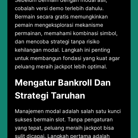
Sebelum bermain dengan modal asli,
cobalah versi demo terlebih dahulu.
Bermain secara gratis memungkinkan
pemain mengeksplorasi mekanisme
permainan, memahami kombinasi simbol,
dan mencoba strategi tanpa risiko
kehilangan modal. Langkah ini penting
untuk membangun fondasi yang kuat agar
peluang meraih jackpot lebih optimal.
Mengatur Bankroll Dan
Strategi Taruhan
Manajemen modal adalah salah satu kunci
sukses bermain slot. Tanpa pengaturan
yang tepat, peluang meraih jackpot bisa
sulit dicapai. Langkah pertama adalah