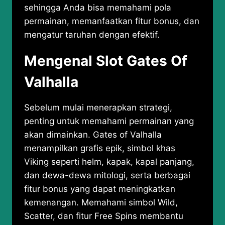
sehingga Anda bisa memahami pola
permainan, memanfaatkan fitur bonus, dan
mengatur taruhan dengan efektif.
Mengenal Slot Gates Of
Valhalla
Sebelum mulai menerapkan strategi,
penting untuk memahami permainan yang
akan dimainkan. Gates of Valhalla
menampilkan grafis epik, simbol khas
Viking seperti helm, kapak, kapal panjang,
dan dewa-dewa mitologi, serta berbagai
fitur bonus yang dapat meningkatkan
kemenangan. Memahami simbol Wild,
Scatter, dan fitur Free Spins membantu