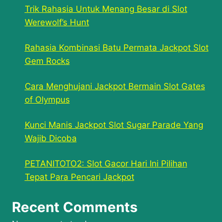
Trik Rahasia Untuk Menang Besar di Slot
Werewolf’s Hunt
Rahasia Kombinasi Batu Permata Jackpot Slot
Gem Rocks
Cara Menghujani Jackpot Bermain Slot Gates
of Olympus
Kunci Manis Jackpot Slot Sugar Parade Yang
Wajib Dicoba
PETANITOTO2: Slot Gacor Hari Ini Pilihan
Tepat Para Pencari Jackpot
Recent Comments