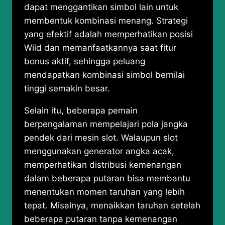
dapat menggantikan simbol lain untuk
membentuk kombinasi menang. Strategi
yang efektif adalah memperhatikan posisi
Wild dan memanfaatkannya saat fitur
bonus aktif, sehingga peluang
mendapatkan kombinasi simbol bernilai
tinggi semakin besar.
Selain itu, beberapa pemain
berpengalaman mempelajari pola jangka
pendek dari mesin slot. Walaupun slot
menggunakan generator angka acak,
memperhatikan distribusi kemenangan
dalam beberapa putaran bisa membantu
menentukan momen taruhan yang lebih
tepat. Misalnya, menaikkan taruhan setelah
beberapa putaran tanpa kemenangan