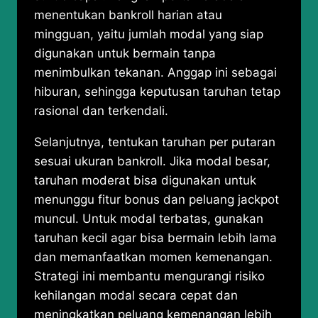
menentukan bankroll harian atau
mingguan, yaitu jumlah modal yang siap
digunakan untuk bermain tanpa
menimbulkan tekanan. Anggap ini sebagai
hiburan, sehingga keputusan taruhan tetap
rasional dan terkendali.
Selanjutnya, tentukan taruhan per putaran
sesuai ukuran bankroll. Jika modal besar,
taruhan moderat bisa digunakan untuk
menunggu fitur bonus dan peluang jackpot
muncul. Untuk modal terbatas, gunakan
taruhan kecil agar bisa bermain lebih lama
dan memanfaatkan momen kemenangan.
Strategi ini membantu mengurangi risiko
kehilangan modal secara cepat dan
meningkatkan peluang kemenangan lebih