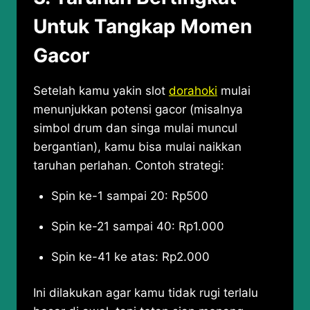
Untuk Tangkap Momen
Gacor
Setelah kamu yakin slot
dorahoki
mulai
menunjukkan potensi gacor (misalnya
simbol drum dan singa mulai muncul
bergantian), kamu bisa mulai naikkan
taruhan perlahan. Contoh strategi:
Spin ke-1 sampai 20: Rp500
Spin ke-21 sampai 40: Rp1.000
Spin ke-41 ke atas: Rp2.000
Ini dilakukan agar kamu tidak rugi terlalu