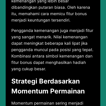
kemenangan yang lebih besar
dibandingkan putaran biasa. Oleh karena
itu, memahami cara memicu fitur bonus
menjadi keuntungan tersendiri.
Pengganda kemenangan juga menjadi fitur
yang sangat menarik. Nilai kemenangan
dapat meningkat beberapa kali lipat jika
pengganda muncul pada posisi yang tepat.
Kombinasi antara simbol kemenangan dan
fitur bonus dapat menghasilkan hadiah
yang cukup besar.
Strategi Berdasarkan
Momentum Permainan
Momentum permainan sering menjadi