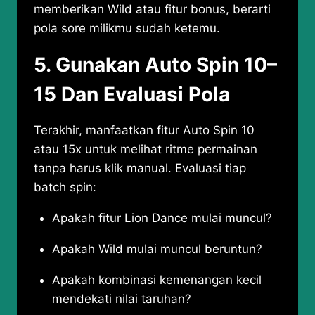
memberikan Wild atau fitur bonus, berarti
pola sore milikmu sudah ketemu.
5. Gunakan Auto Spin 10–
15 Dan Evaluasi Pola
Terakhir, manfaatkan fitur Auto Spin 10
atau 15x untuk melihat ritme permainan
tanpa harus klik manual. Evaluasi tiap
batch spin:
Apakah fitur Lion Dance mulai muncul?
Apakah Wild mulai muncul beruntun?
Apakah kombinasi kemenangan kecil
mendekati nilai taruhan?