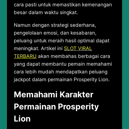
cara pasti untuk memastikan kemenangan
besar dalam waktu singkat.
Namun dengan strategi sederhana,
pengelolaan emosi, dan kesabaran,
peluang untuk meraih hasil optimal dapat
meningkat. Artikel ini
SLOT VIRAL
TERBARU
akan membahas berbagai cara
yang dapat membantu pemain memahami
cara lebih mudah mendapatkan peluang
jackpot dalam permainan Prosperity Lion.
Memahami Karakter
Permainan Prosperity
Lion