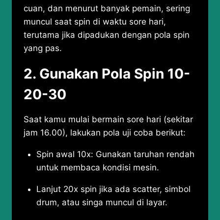
cuan, dan menurut banyak pemain, sering
muncul saat spin di waktu sore hari,
terutama jika dipadukan dengan pola spin
yang pas.
2. Gunakan Pola Spin 10-
20-30
Saat kamu mulai bermain sore hari (sekitar
jam 16.00), lakukan pola uji coba berikut:
Spin awal 10x: Gunakan taruhan rendah
untuk membaca kondisi mesin.
Lanjut 20x spin jika ada scatter, simbol
drum, atau singa muncul di layar.