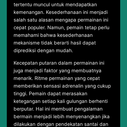
tertentu muncul untuk mendapatkan
kemenangan. Kesederhanaan ini menjadi
salah satu alasan mengapa permainan ini
cepat populer. Namun, pemain tetap perlu
memahami bahwa kesederhanaan
mekanisme tidak berarti hasil dapat
diprediksi dengan mudah.
Kecepatan putaran dalam permainan ini
juga menjadi faktor yang membuatnya
menarik. Ritme permainan yang cepat
memberikan sensasi adrenalin yang cukup
tinggi. Pemain dapat merasakan
ketegangan setiap kali gulungan berhenti
berputar. Hal ini membuat pengalaman
bermain menjadi lebih menyenangkan jika
dilakukan dengan pendekatan santai dan