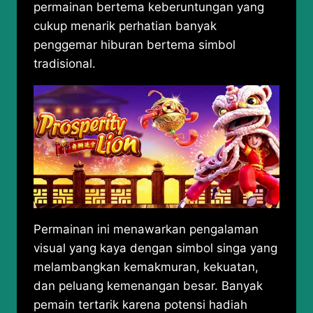
permainan bertema keberuntungan yang
cukup menarik perhatian banyak
penggemar hiburan bertema simbol
tradisional.
Permainan ini menawarkan pengalaman
visual yang kaya dengan simbol singa yang
melambangkan kemakmuran, kekuatan,
dan peluang kemenangan besar. Banyak
pemain tertarik karena potensi hadiah