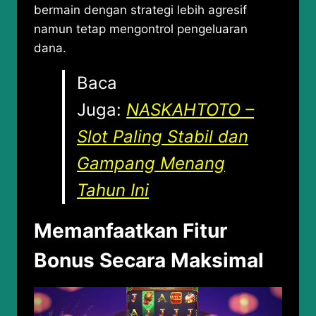
bermain dengan strategi lebih agresif
namun tetap mengontrol pengeluaran
dana.
Baca
Juga:
NASKAHTOTO –
Slot Paling Stabil dan
Gampang Menang
Tahun Ini
Memanfaatkan Fitur
Bonus Secara Maksimal