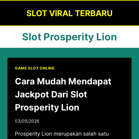
Skip
SLOT VIRAL TERBARU
to
content
Slot Prosperity Lion
GAME SLOT ONLINE
Cara Mudah Mendapat
Jackpot Dari Slot
Prosperity Lion
03/05/2026
Prosperity Lion merupakan salah satu