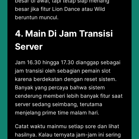
besar di awal, tapi tetap siap menang
besar jika fitur Lion Dance atau Wild
beruntun muncul.
4. Main Di Jam Transisi
Server
Jam 16.30 hingga 17.30 dianggap sebagai
jam transisi oleh sebagian pemain slot
karena berdekatan dengan reset sistem.
Banyak yang percaya bahwa sistem
cenderung memberi lebih banyak fitur saat
server sedang seimbang, terutama
menjelang prime time malam hari.
Catat waktu mainmu setiap sore dan lihat
hasilnya. Kalau ternyata jam-jam ini sering