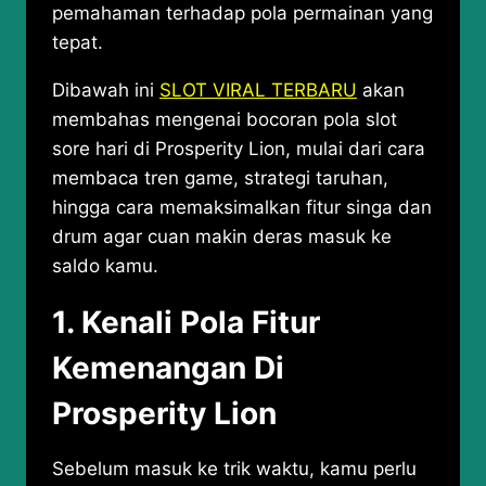
pemahaman terhadap pola permainan yang
tepat.
Dibawah ini
SLOT VIRAL TERBARU
akan
membahas mengenai bocoran pola slot
sore hari di Prosperity Lion, mulai dari cara
membaca tren game, strategi taruhan,
hingga cara memaksimalkan fitur singa dan
drum agar cuan makin deras masuk ke
saldo kamu.
1. Kenali Pola Fitur
Kemenangan Di
Prosperity Lion
Sebelum masuk ke trik waktu, kamu perlu